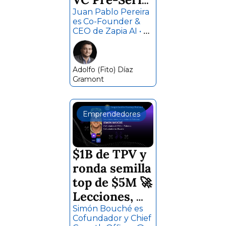
A 💰 
Juan Pablo Pereira 
es Co-Founder & 
Historias, 
CEO de Zapia AI • 
lecciones y 
Endeavor 
Entrepreneur • 
consejos de 
Board Member • 
escalar Zapia 
Inversionista • Ex-
Adolfo (Fito) Díaz 
Co-Founder & CEO 
Gramont
AI ⚡ Juan 
de Tiendamia.
Pablo Pereira
Emprendedores
$1B de TPV y 
ronda semilla 
top de $5M 🚀 
Lecciones, 
consejos y 
Simón Bouché es 
Cofundador y Chief 
visión 🧭 de 