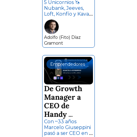
llegar a 
5 Unicornios 🦄 
Nubank, Jeeves, 
resultados 
Loft, Konfío y Kavak, 
exponenciale
17 Exits 💰 45 
inversiones en 
s 🚀 Cristóbal 
startups 🚀 dentro 
Perdomo 🐺 
del portafolio de 
Adolfo (Fito) Díaz 
Cristóbal Perdomo 
Gramont
Wollef VC
y Wollef. 
Actualmente 
gestionan más de 
Emprendedores
$180M en activos. 
De Growth 
Manager a 
CEO de 
Handy 
(Fintech) y 
Con ~33 años 
Marcelo Giuseppini 
escalar 🚀 a 
pasó a ser CEO en 