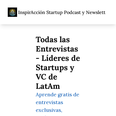
InspirAcción Startup Podcast y Newsletter
Home
Acerca De
Ent
Acerca De
Propó
Todas las 
Porqu
Entrevistas 
Adolfo
- Líderes de 
Startups y 
VC de 
LatAm
Aprende gratis de 
entrevistas 
exclusivas, 