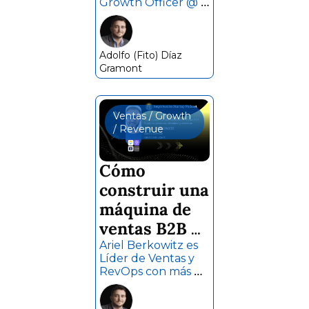
Growth Officer @ 
Takenos | 
Takenos (Fintech). 
En 4 años 
Simón 
transaccionaron 
Bouché
+$1B. Levantaron 
Adolfo (Fito) Díaz 
ronda semilla top 
Gramont
de $5M liderada por 
VCs referentes de 
Silicon Valley y 
Ventas / Growth 
Nueva York, Lattice 
/ Revenue
y Variant.
Cómo 
construir una 
máquina de 
ventas B2B 🚀 
Equipos, 
Ariel Berkowitz es 
Líder de Ventas y 
procesos, 
RevOps con más de 
sistemas y 
13 años de 
experiencia 
métricas 📈 