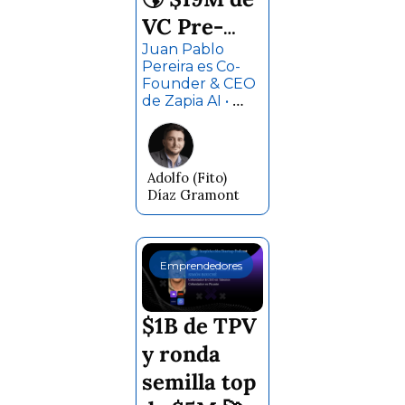
VC Pre-
Serie A 💰 
Juan Pablo 
Pereira es Co-
Historias, 
Founder & CEO 
de Zapia AI • 
lecciones y 
Endeavor 
consejos de 
Entrepreneur • 
Board Member • 
escalar 
Inversionista • 
Adolfo (Fito) 
Ex-Co-Founder 
Zapia AI ⚡ 
Díaz Gramont
& CEO de 
Juan Pablo 
Tiendamia.
Pereira
Emprendedores
$1B de TPV 
y ronda 
semilla top 