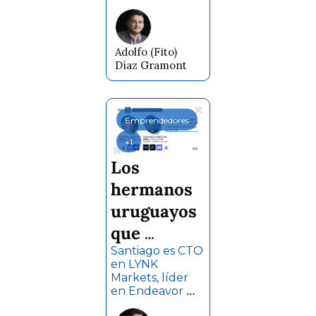
Startup EdTech 
Lema
| +350.000 
graduados 🎓 
Actualmente 
Adolfo (Fito) 
capacitan a 
Díaz Gramont
+25.000 
personas por 
mes 🚀
Emprendedores
+1
Los 
hermanos 
uruguayos 
que 
escalaron 
Santiago es CTO 
en LYNK 
un 🦄 
Markets, líder 
en Endeavor 
unicornio y 
México, Mentor 