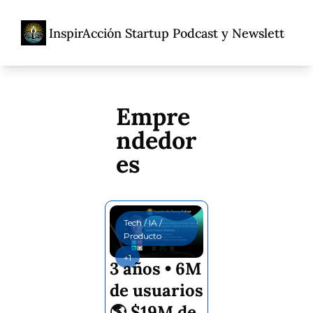
InspirAcción Startup Podcast y Newsletter
Home
Acerca De
Ent
Acerca De
Propó
Empre
Porqu
ndedor
Adolfo
es
Tech / IA / 
Producto
+1
3 años • 6M 
de usuarios 
🌎 $19M de 