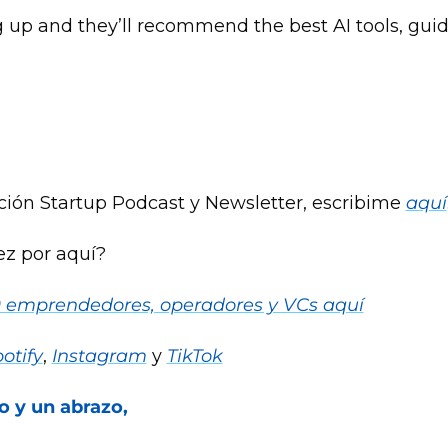
g up and they’ll recommend the best AI tools, guid
ción Startup Podcast y Newsletter, escribime 
aquí
ez por aquí?
00 emprendedores, operadores y VCs aquí
otify
, 
Instagram
 y 
TikTok
 y un abrazo,