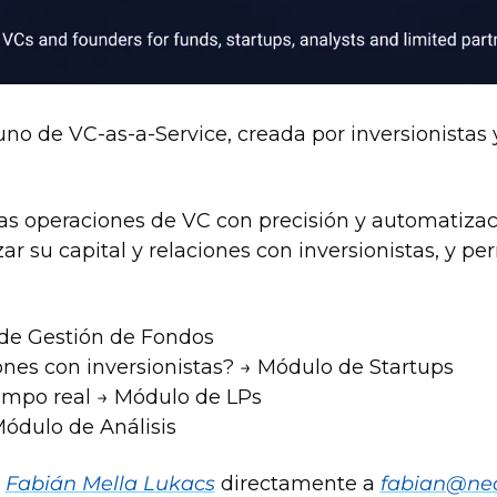
o de VC-as-a-Service, creada por inversionistas y 
s operaciones de VC con precisión y automatización
r su capital y relaciones con inversionistas, y perm
 de Gestión de Fondos 
ones con inversionistas? → Módulo de Startups 
iempo real → Módulo de LPs 
Módulo de Análisis
 
Fabián Mella Lukacs
 directamente a 
fabian@ne