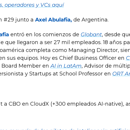
, operadores y VCs aquí
n #29 junto a 
Axel Abulafia, 
de Argentina.
afia
 entró en los comienzos de 
Globant
, desde qu
 que llegaron a ser 27 mil empleados. 18 años pas
noamérica completa como Managing Director, sien
n sus equipos. Hoy es Chief Business Officer en 
C
), Board Member en 
AI in LatAm
, Advisor de múltipl
rsionista y Startups at School Professor en 
ORT A
t a CBO en CloudX (+300 empleados AI-native), ase