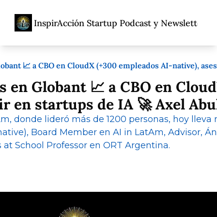
InspirAcción Startup Podcast y Newsletter
Home
Acerca De
Ent
Acerca De
Propó
obant 📈 a CBO en CloudX (+300 empleados AI-native), asesor
Porqu
as en Globant 📈 a CBO en Clou
Adolfo
ir en startups de IA 🚀 Axel Abu
, donde lideró más de 1200 personas, hoy lleva m
tive), Board Member en AI in LatAm, Advisor, Áng
ups at School Professor en ORT Argentina.