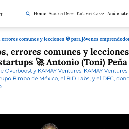
er
Home
Acerca De
Entrevistas
Anúnciate
Acerca De
Entrevistas
Anú
Propósitos y Conviccione
Todas las En
 errores comunes y lecciones 🧭 para jóvenes emprendedore
Porqué Faro de Logo
VC / Ángele
s, errores comunes y lecciones 
Adolfo - Fito
Emprendedo
artups 🚀 Antonio (Toni) Peña
Emprendedo
e Overboost y KAMAY Ventures. KAMAY Ventures e
upo Bimbo de México, el BID Labs, y el DFC, donde
o