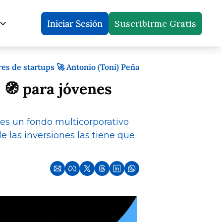
Iniciar Sesión
Suscribirme Gratis
nciate
s
trevistas
Entrevistas - Líderes de Startups y VC de LatAm
Ventas / Growth / Revenue
s de startups 🚀 Antonio (Toni) Peña
s / M&A
Sponsors y partners
Tech / IA / Producto
 para jóvenes 
res Emergentes
Marketing / Contenido
res
s un fondo multicorporativo 
 las inversiones las tiene que 