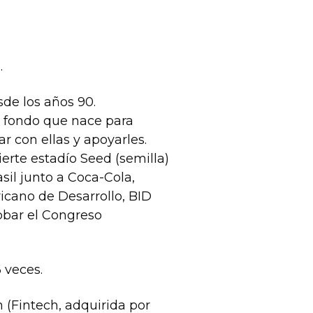
.
e los años 90. 
n fondo que nace para 
invertir en startups, con el firme compromiso de trabajar con ellas y apoyarles. 
erte estadío Seed (semilla) 
il junto a Coca-Cola, 
cano de Desarrollo, BID 
obar el Congreso 
 veces.
(Fintech, adquirida por 