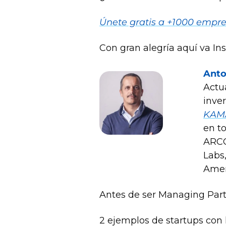
Únete gratis a +1000 empre
Con gran alegría aquí va In
Anto
Actu
KAMA
en t
ARCO
Labs,
Amer
Antes de ser Managing Par
2 ejemplos de startups con 