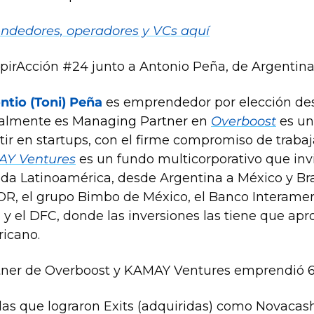
ndedores, operadores y VCs aquí
spirAcción #24 junto a Antonio Peña, de Argentina
ntio (Toni) Peña 
es emprendedor por elección desd
almente es
 Managing Partner en 
Overboost
 es u
Y Ventures
 es un fundo multicorporativo que invi
oda Latinoamérica, desde Argentina a México y Bras
R, el grupo Bimbo de México, el Banco Interameri
 y el DFC, donde las inversiones las tiene que apr
icano.
tner de Overboost y KAMAY Ventures emprendió 6
las que lograron Exits (adquiridas) como Novacash 