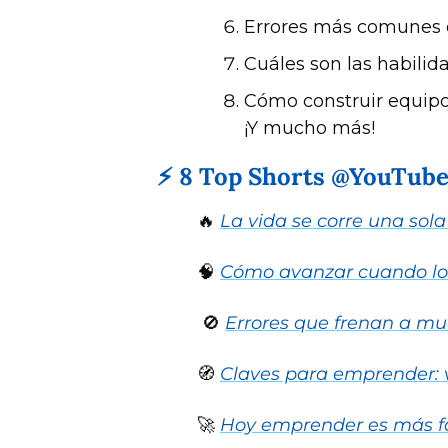
Errores más comunes 
Cuáles son las habilid
Cómo construir equipo
¡Y mucho más!
⚡ 8 Top Shorts @YouTub
🔥
La vida se corre una sola
🧠
Cómo avanzar cuando los 
🚫
Errores que frenan a m
🧭
Claves para emprender: vi
🚀
Hoy emprender es más fá