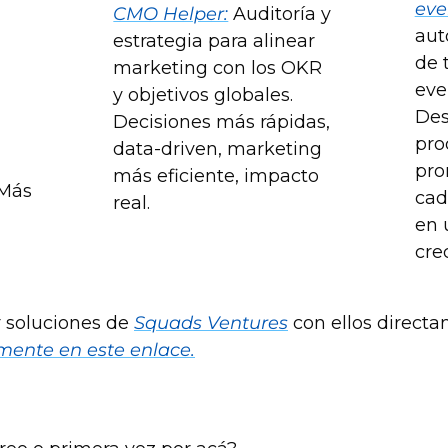
eve
CMO Helper:
 Auditoría y 
auto
estrategia para alinear 
de 
marketing con los OKR 
eve
y objetivos globales. 
Des
Decisiones más rápidas, 
pro
data-driven, marketing 
pro
más eficiente, impacto 
Más 
cad
real.
en 
cre
r soluciones de 
Squads Ventures
mente en este enlace.