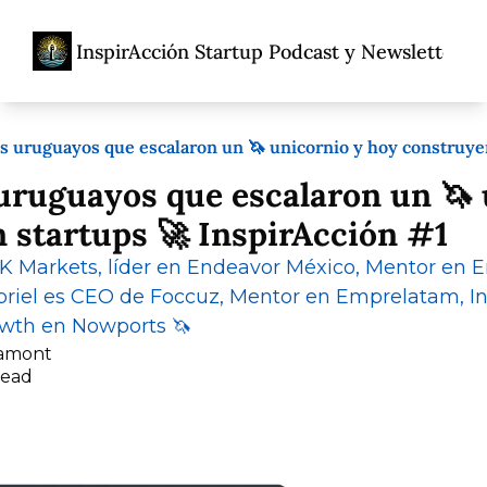
InspirAcción Startup Podcast y Newsletter
Home
Acerca De
Ent
Acerca De
Propó
 uruguayos que escalaron un 🦄 unicornio y hoy construyen 
Porqu
ruguayos que escalaron un 🦄 u
Adolfo
startups 🚀 InspirAcción #1 
 Markets, líder en Endeavor México, Mentor en 
iel es CEO de Foccuz, Mentor en Emprelatam, Inv
owth en Nowports 🦄
ramont
read