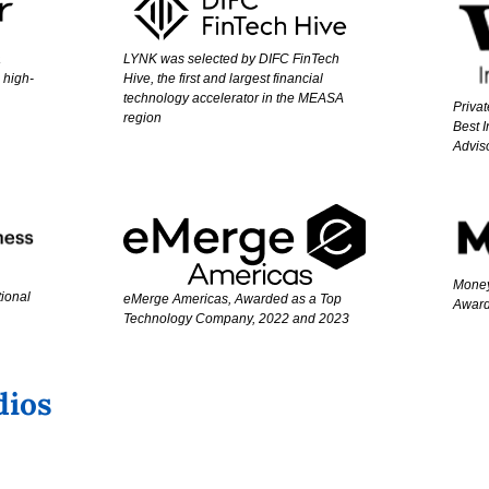
LYNK was selected by DIFC FinTech 
 
Hive, the first and largest financial 
 high-
technology accelerator in the MEASA 
Priva
region
Best I
Adviso
Money
ional 
eMerge Americas, Awarded as a Top 
Award
Technology Company, 2022 and 2023
dios