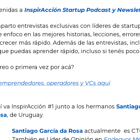
enidas a
InspirAcción Startup Podcast y Newsle
arto entrevistas exclusivas con líderes de startups
enfoco en las mejores historias, lecciones, errore
 crecer más rápido. Además de las entrevistas, inc
que puedas aprender rápido, incluso si tenés poco
rreo o primera vez por acá?
 emprendedores, operadores y VCs aquí
 va InspirAcción #1 junto 
a los hermanos 
Santiag
osa
, de Uruguay.
Santiago García da Rosa
 actualmente  es CT
También es Líder de Opinión en 
Endeavor Mé