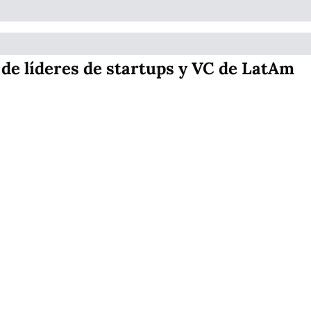
de líderes de startups y VC de LatAm
InspirAc
ción 
Startup 
Podcast 
y 
Newslet