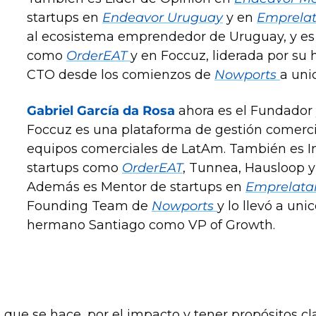
startups en 
Endeavor Uruguay
 y en 
Emprela
al ecosistema emprendedor de Uruguay, y es 
como 
OrderEAT 
y en Foccuz, liderada por su
CTO desde los comienzos de 
Nowports 
a uni
Gabriel García da Rosa
 ahora es el Fundador
Foccuz es una plataforma de gestión comerc
equipos comerciales de LatAm. También es In
startups como 
OrderEAT
, Tunnea, Hausloop y
Además es Mentor de startups en 
Emprelat
Founding Team de 
Nowports 
y lo llevó a uni
hermano Santiago como VP of Growth.
 que se hace, por el impacto y tener propósitos cla