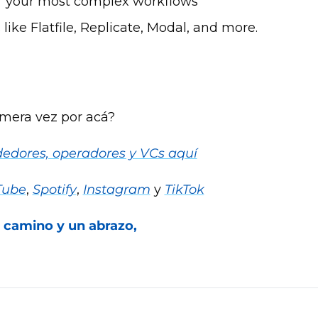
or your most complex workflows
like Flatfile, Replicate, Modal, and more.
imera vez por acá?
edores, operadores y VCs aquí
Tube
, 
Spotify
, 
Instagram
 y 
TikTok
 camino y un abrazo,