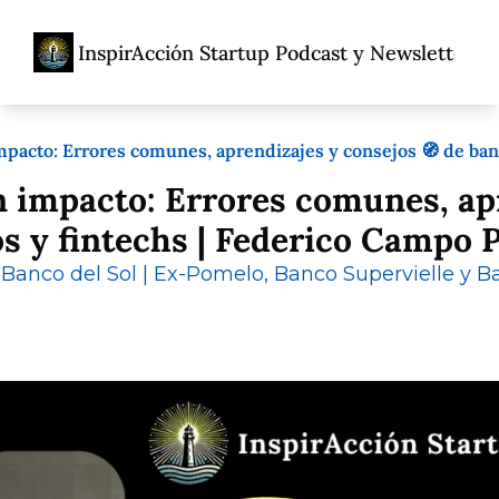
InspirAcción Startup Podcast y Newsletter
Home
Acerca De
Ent
Acerca De
Propó
mpacto: Errores comunes, aprendizajes y consejos 🧭 de ban
Porqu
n impacto: Errores comunes, apr
Adolfo
os y fintechs | Federico Campo 
Banco del Sol | Ex-Pomelo, Banco Supervielle y 