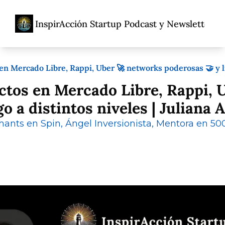
InspirAcción Startup Podcast y Newsletter
Home
Acerca De
Ent
Acerca De
Propó
n Mercado Libre, Rappi, Uber 🚀 networks poderosas 🤝 y lid
Porqu
ctos en Mercado Libre, Rappi, U
Adolfo
o a distintos niveles | Juliana 
ants en Spin, Ángel Inversionista, Mentora en 50