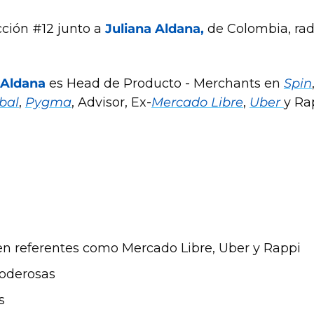
cción #12 junto a
Juliana Aldana, 
de Colombia, ra
 Aldana
 es Head de Producto - Merchants en 
Spin
bal
, 
Pygma
, Advisor, Ex-
Mercado Libre
, 
Uber 
y Ra
en referentes como Mercado Libre, Uber y Rappi
oderosas
s