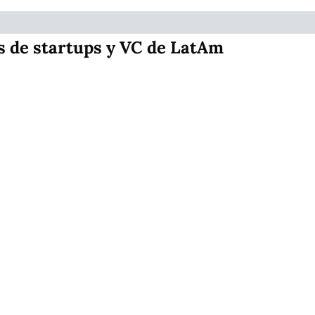
s de startups y VC de LatAm
InspirAc
ción 
Startup 
Podcast 
y 
Newslet
ter